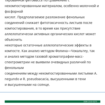
тированной фитомассе по сравнению с
некомпостированным материалом, особенно молочной и
фосфорной
кислот. Предполагаемое разложение фенольных
соединений снижает фитотоксичность листьев после
компостирования, в то время как присутствие
аллелопатически активных органических кислот может
объяснить
некоторые остаточные аллелопатические эффекты в
компосте. Как анализ методом Фолина—Чокальтеу, так
и анализ методом газовой хроматографии-масс-
спектрометрии не выявили очевидных различий по
фенольным
соединениям между некомпостированными листьями A.
negundo и R. pseudoacacia, высушенными в тени
и высушенными на солнце.