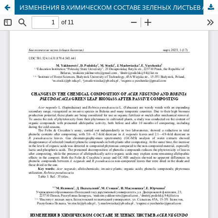
ИЗМЕНЕНИЯ В ХИМИЧЕСКОМ СОСТАВЕ ЗЕЛЕНЫХ ЛИСТЬЕВ ACER NEGUNDOИ ROBINIA PSEUDOACACIA ПОСЛЕ ИХ ПАССИВНОГО КОМПОСТИРОВАНИЯ