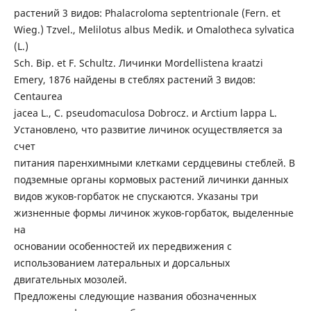
растений 3 видов: Phalacroloma septentrionale (Fern. et
Wieg.) Tzvel., Melilotus albus Medik. и Omalotheca sylvatica
(L.)
Sch. Bip. et F. Schultz. Личинки Mordellistena kraatzi
Emery, 1876 найдены в стеблях растений 3 видов:
Centaurea
jacea L., C. pseudomaculosa Dobrocz. и Arctium lappa L.
Установлено, что развитие личинок осуществляется за
счет
питания паренхимными клетками сердцевины стеблей. В
подземные органы кормовых растений личинки данных
видов жуков-горбаток не спускаются. Указаны три
жизненные формы личинок жуков-горбаток, выделенные
на
основании особенностей их передвижения с
использованием латеральных и дорсальных
двигательных мозолей.
Предложены следующие названия обозначенных