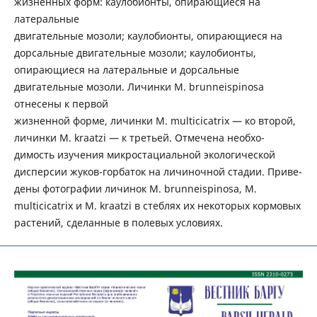
жизненных форм: каулобионты, опирающиеся на
латеральные
двигательные мозоли; каулобионты, опирающиеся на
дорсальные двигательные мозоли; каулобионты,
опирающиеся на латеральные и дорсальные
двигательные мозоли. Личинки M. brunneispinosa
отнесены к первой
жизненной форме, личинки M. multicicatrix — ко второй,
личинки M. kraatzi — к третьей. Отмечена необхо-
димость изучения микростациальной экологической
дисперсии жуков-горбаток на личиночной стадии. Приве-
дены фотографии личинок M. brunneispinosa, M.
multicicatrix и M. kraatzi в стеблях их некоторых кормовых
растений, сделанные в полевых условиях.